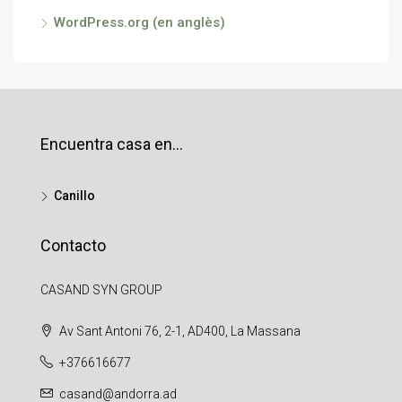
WordPress.org (en anglès)
Encuentra casa en…
Canillo
Contacto
CASAND SYN GROUP
Av Sant Antoni 76, 2-1, AD400, La Massana
+376616677
casand@andorra.ad