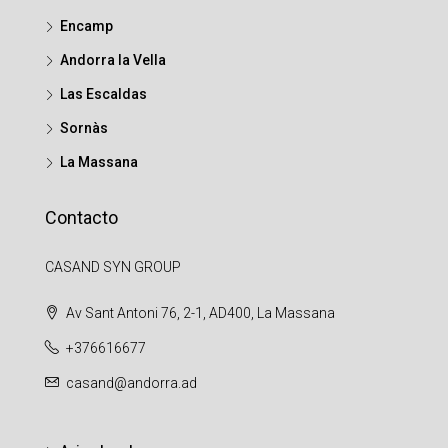
Encamp
Andorra la Vella
Las Escaldas
Sornàs
La Massana
Contacto
CASAND SYN GROUP
Av Sant Antoni 76, 2-1, AD400, La Massana
+376616677
casand@andorra.ad