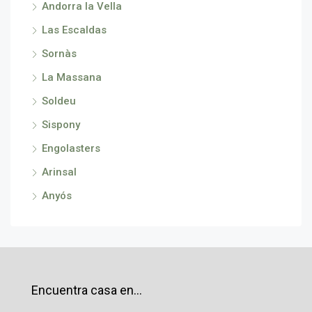
Andorra la Vella
Las Escaldas
Sornàs
La Massana
Soldeu
Sispony
Engolasters
Arinsal
Anyós
Encuentra casa en…