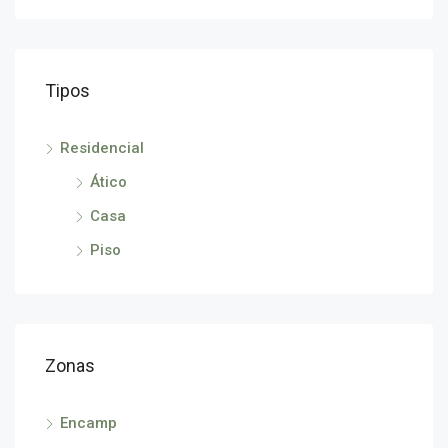
Tipos
290
Avin
Residencial
Ático
Casa
Piso
Zonas
Encamp