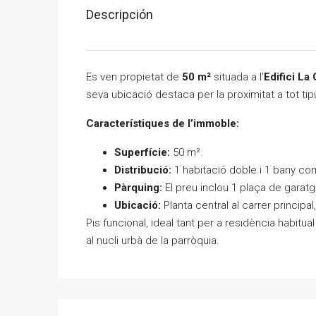
Descripción
Es ven propietat de
50 m²
situada a l’
Edifici La
seva ubicació destaca per la proximitat a tot tip
Característiques de l’immoble:
Superfície:
50 m².
Distribució:
1 habitació doble i 1 bany co
Pàrquing:
El preu inclou 1 plaça de garatge
Ubicació:
Planta central al carrer princip
Pis funcional, ideal tant per a residència habitu
al nucli urbà de la parròquia.