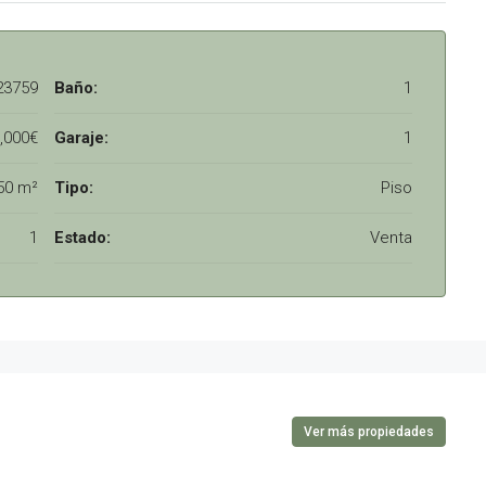
23759
Baño:
1
,000€
Garaje:
1
50 m²
Tipo:
Piso
1
Estado:
Venta
Ver más propiedades