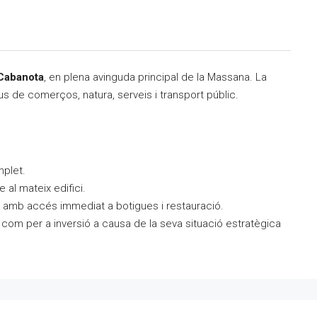
 Cabanota
, en plena avinguda principal de la Massana. La
us de comerços, natura, serveis i transport públic.
mplet.
 al mateix edifici.
al, amb accés immediat a botigues i restauració.
al com per a inversió a causa de la seva situació estratègica