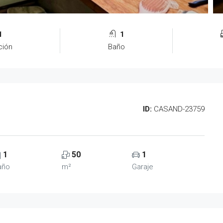
1
1
ción
Baño
ID:
CASAND-23759
1
50
1
año
m²
Garaje