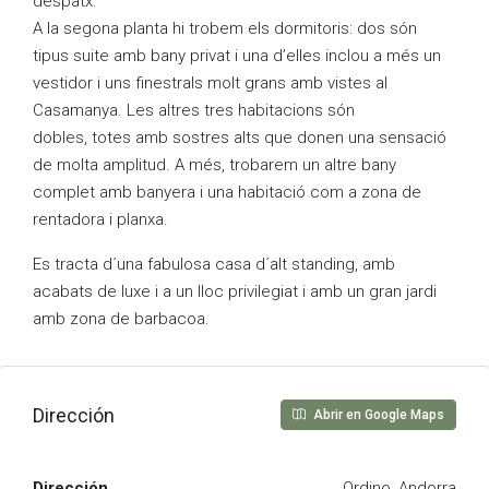
despatx.
A la segona planta hi trobem els dormitoris: dos són
tipus suite amb bany privat i una d’elles inclou a més un
vestidor i uns finestrals molt grans amb vistes al
Casamanya. Les altres tres habitacions són
dobles, totes amb sostres alts que donen una sensació
de molta amplitud. A més, trobarem un altre bany
complet amb banyera i una habitació com a zona de
rentadora i planxa.
Es tracta d´una fabulosa casa d´alt standing, amb
acabats de luxe i a un lloc privilegiat i amb un gran jardi
amb zona de barbacoa.
Dirección
Abrir en Google Maps
Dirección
Ordino, Andorra