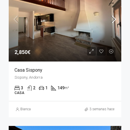
2,850€
Casa Sispony
Sispony, Andorra
3
2
1
149
m²
CASA
Bianca
3 semanas hace