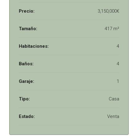
Precio:
3,150,000€
Tamaño:
417 m²
Habitaciones:
4
Baños:
4
Garaje:
1
Tipo:
Casa
Estado:
Venta