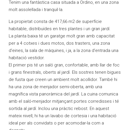
Tenim una fantàstica casa situada a Ordino, en una zona
molt assolellada i tranquil·la.
La propietat consta de 417,66 m2 de superfície
habitable, distribuïdes en tres plantes i un gran jardí.
La planta baixa té un garatge molt gran amb capacitat
per a 4 cotxes i dues motos, dos trasters, una zona
d’eines, la sala de màquines, i ja, a la zona d’entrada una
habitació vestidor.
El primer pis té un saló gran, confortable, amb llar de foc
i grans finestrals, oberts al jardí. Els sostres tenen bigues
de fusta que creen un ambient molt acollidor. També hi
ha una zona de menjador semi-oberta, amb una
magnífica vista panoràmica del jardí. La cuina comunica
amb el saló-menjador mitjançant portes corredisses i té
sortida al jardí. Inclou una pràctic rebost. En aquest
mateix nivell, hi ha un lavabo de cortesia i una habitació
ideal per als convidats o per acomodar-la com a