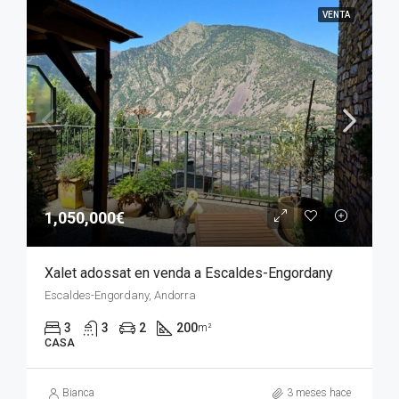
VENTA
1,050,000€
Xalet adossat en venda a Escaldes-Engordany
Escaldes-Engordany, Andorra
3
3
2
200
m²
CASA
Bianca
3 meses hace