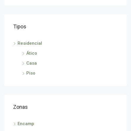
Tipos
290
Avin
Residencial
Ático
Casa
Piso
Zonas
Encamp