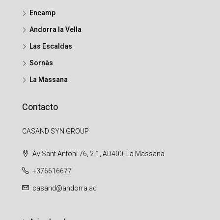
Encamp
Andorra la Vella
Las Escaldas
Sornàs
La Massana
Contacto
CASAND SYN GROUP
Av Sant Antoni 76, 2-1, AD400, La Massana
+376616677
casand@andorra.ad