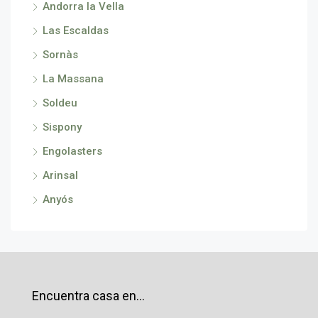
Andorra la Vella
Las Escaldas
Sornàs
La Massana
Soldeu
Sispony
Engolasters
Arinsal
Anyós
Encuentra casa en…