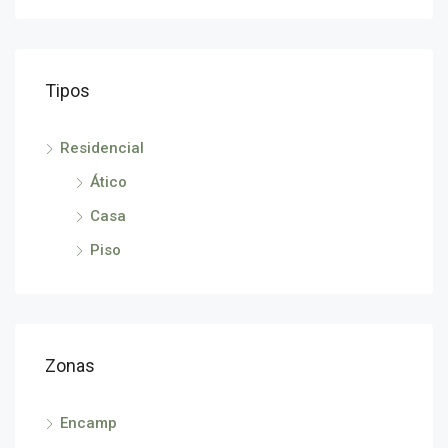
Tipos
290
Avin
Residencial
Ático
Casa
Piso
Zonas
Encamp