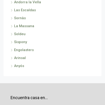
Andorra la Vella
Las Escaldas
Sornàs
La Massana
Soldeu
Sispony
Engolasters
Arinsal
Anyós
Encuentra casa en…