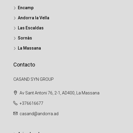
Encamp
Andorra la Vella
Las Escaldas
Sornàs
La Massana
Contacto
CASAND SYN GROUP
Av Sant Antoni 76, 2-1, AD400, La Massana
+376616677
casand@andorra.ad