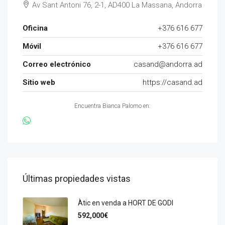
Av Sant Antoni 76, 2-1, AD400 La Massana, Andorra
Oficina
+376 616 677
Móvil
+376 616 677
Correo electrónico
casand@andorra.ad
Sitio web
https://casand.ad
Encuentra Bianca Palomo en:
Últimas propiedades vistas
Àtic en venda a HORT DE GODI
592,000€