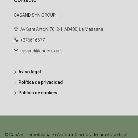
CASAND SYN GROUP
Av Sant Antoni 76, 2-1, AD400, La Massana
+376616677
casand@andorra.ad
Aviso legal
Política de privacidad
Política de cookies
© CasAnd - Inmobiliaria en Andorra. Diseño y desarrollo web por