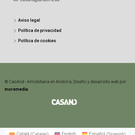
Aviso legal
Política de privacidad
Política de cookies
© CasAnd - Inmobiliaria en Andorra. Diseño y desarrollo web por
moremedia
Català
(
Catalan
)
English
Español
(
Spanish
)