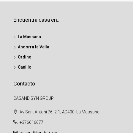
Encuentra casa en…
La Massana
Andorra la Vella
Ordino
Canillo
Contacto
CASAND SYN GROUP
Av Sant Antoni 76, 2-1, AD400, La Massana
+376616677
casand@andorra.ad