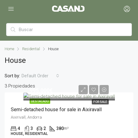
Home
Residential
House
House
Sort by:
Default Order
3 Propiedades
995,000€
DESTACADO
FOR SALE
Semi-detached house for sale in Aixiravall
Aixirivall, Andorra
4
3
2
380
m²
HOUSE, RESIDENTIAL